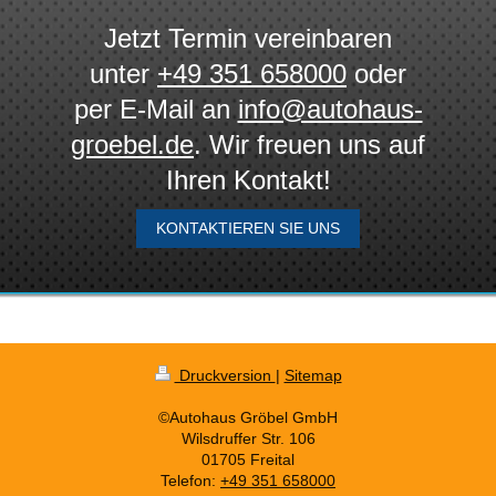
Jetzt Termin vereinbaren
unter
+49 351 658000
oder
per E-Mail an
info@autohaus-
groebel.de
. Wir freuen uns auf
Ihren Kontakt!
KONTAKTIEREN SIE UNS
Druckversion
|
Sitemap
©Autohaus Gröbel GmbH
Wilsdruffer Str. 106
01705 Freital
Telefon:
+49 351 658000